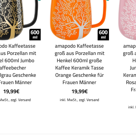
do Kaffeetasse
amapodo Kaffeetasse
amap
us Porzellan mit
groß aus Porzellan mit
groß 
el 600ml Jumbo
Henkel 600ml große
H
affeebecher
Kaffee Keramik Tasse
Ju
lgrau Geschenke
Orange Geschenke für
Keram
 Frauen Männer
Frauen Männer
Rosa
F
19,99
€
19,99
€
 MwSt.,
zzgl. Versand
inkl. MwSt.,
zzgl. Versand
inkl