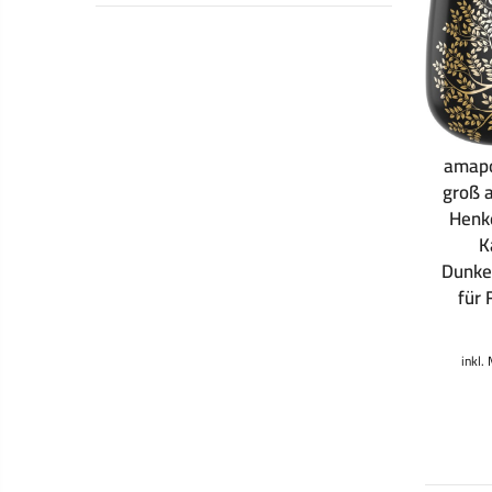
amapo
groß a
Henk
K
Dunke
für
inkl.