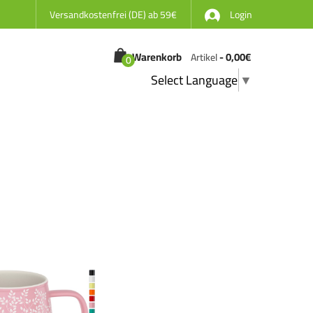
Versandkostenfrei (DE) ab 59€
Login
Warenkorb
-
0,00
€
Artikel
0
Select Language
▼