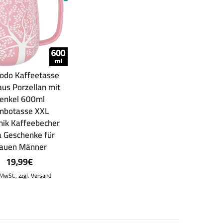
odo Kaffeetasse
aus Porzellan mit
enkel 600ml
mbotasse XXL
ik Kaffeebecher
 Geschenke für
rauen Männer
19,99
€
. MwSt.,
zzgl. Versand