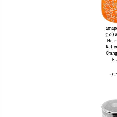
amapo
groß a
Henk
Kaffe
Orang
Fr
inkl.