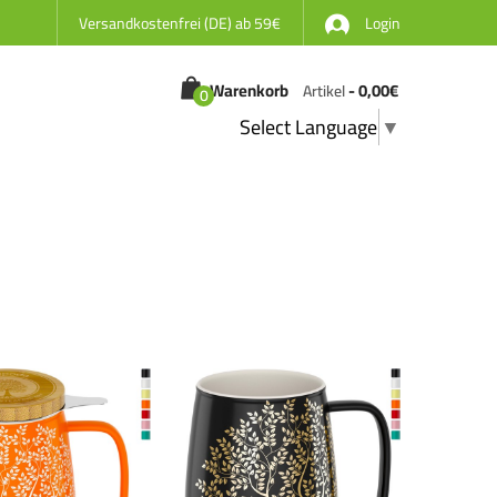
Versandkostenfrei (DE) ab 59€
Login
Warenkorb
-
0,00
€
Artikel
0
Select Language
▼