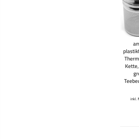
am
plastik
Therm
Kette,
gr
Teebeu
inkl.