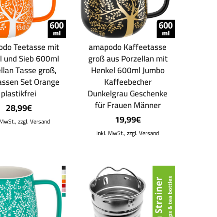
do Teetasse mit
amapodo Kaffeetasse
l und Sieb 600ml
groß aus Porzellan mit
llan Tasse groß,
Henkel 600ml Jumbo
assen Set Orange
Kaffeebecher
plastikfrei
Dunkelgrau Geschenke
für Frauen Männer
28,99
€
19,99
€
. MwSt.,
zzgl. Versand
inkl. MwSt.,
zzgl. Versand