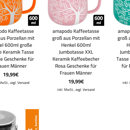
do Kaffeetasse
amapodo Kaffeetasse
amap
us Porzellan mit
groß aus Porzellan mit
groß 
el 600ml große
Henkel 600ml
H
e Keramik Tasse
Jumbotasse XXL
Jumb
e Geschenke für
Keramik Kaffeebecher
Tasse 
auen Männer
Rosa Geschenke für
für
Frauen Männer
19,99
€
19,99
€
 MwSt.,
zzgl. Versand
inkl
inkl. MwSt.,
zzgl. Versand