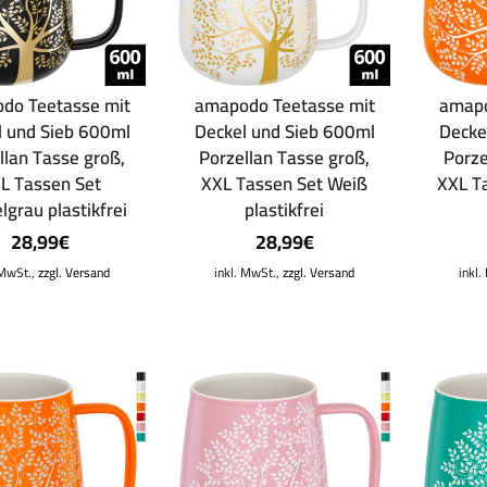
do Teetasse mit
amapodo Teetasse mit
amapo
l und Sieb 600ml
Deckel und Sieb 600ml
Decke
llan Tasse groß,
Porzellan Tasse groß,
Porze
L Tassen Set
XXL Tassen Set Weiß
XXL T
lgrau plastikfrei
plastikfrei
28,99
€
28,99
€
 MwSt.,
zzgl. Versand
inkl. MwSt.,
zzgl. Versand
inkl