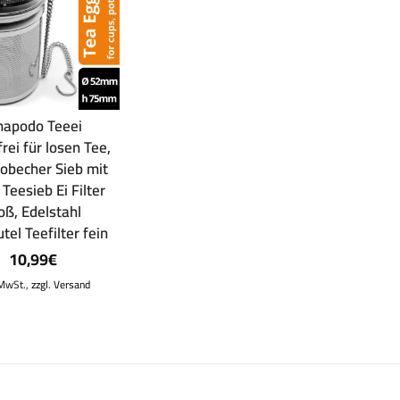
apodo Teeei
frei für losen Tee,
obecher Sieb mit
 Teesieb Ei Filter
oß, Edelstahl
tel Teefilter fein
10,99
€
 MwSt.,
zzgl. Versand