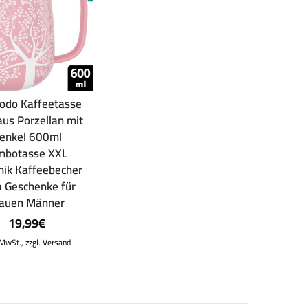
odo Kaffeetasse
aus Porzellan mit
enkel 600ml
mbotasse XXL
ik Kaffeebecher
 Geschenke für
rauen Männer
19,99
€
. MwSt.,
zzgl. Versand