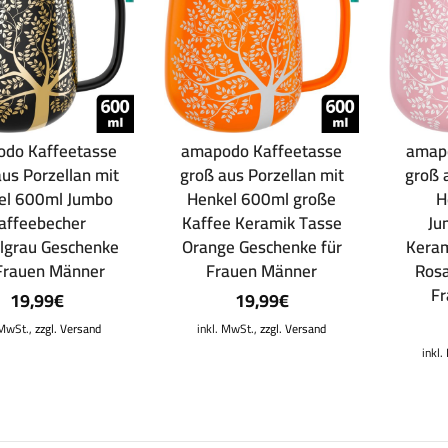
do Kaffeetasse
amapodo Kaffeetasse
amap
us Porzellan mit
groß aus Porzellan mit
groß 
el 600ml Jumbo
Henkel 600ml große
H
affeebecher
Kaffee Keramik Tasse
Ju
lgrau Geschenke
Orange Geschenke für
Keram
 Frauen Männer
Frauen Männer
Rosa
F
19,99
€
19,99
€
 MwSt.,
zzgl. Versand
inkl. MwSt.,
zzgl. Versand
inkl