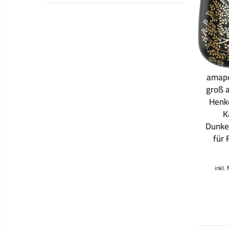
amapo
groß a
Henk
K
Dunke
für
inkl.