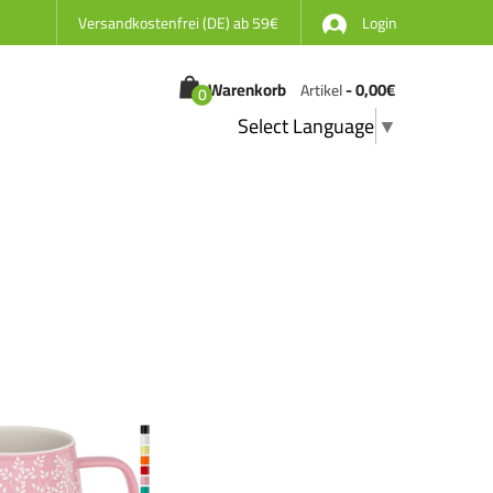
Versandkostenfrei (DE) ab 59€
Login
Warenkorb
-
0,00
€
Artikel
0
Select Language
▼