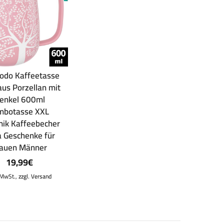
odo Kaffeetasse
aus Porzellan mit
enkel 600ml
mbotasse XXL
ik Kaffeebecher
 Geschenke für
rauen Männer
19,99
€
. MwSt.,
zzgl. Versand