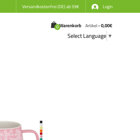
Versandkostenfrei (DE) ab 59€
Login
Warenkorb
-
0,00
€
Artikel
0
Select Language
▼