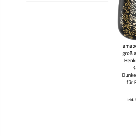
amapo
groß a
Henk
K
Dunke
für
inkl.