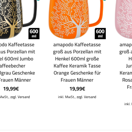
do Kaffeetasse
amapodo Kaffeetasse
amap
us Porzellan mit
groß aus Porzellan mit
groß 
el 600ml Jumbo
Henkel 600ml große
H
affeebecher
Kaffee Keramik Tasse
Ju
lgrau Geschenke
Orange Geschenke für
Keram
 Frauen Männer
Frauen Männer
Rosa
F
19,99
€
19,99
€
 MwSt.,
zzgl. Versand
inkl. MwSt.,
zzgl. Versand
inkl