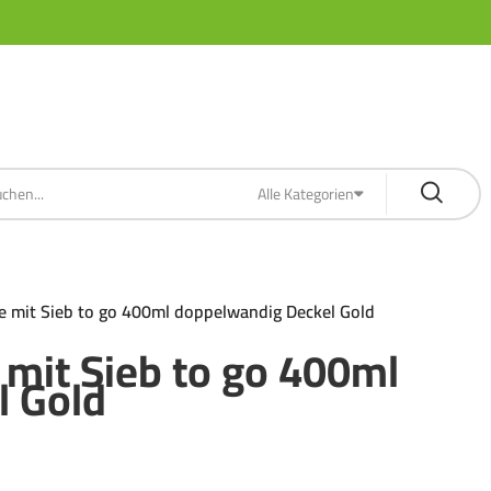
Alle Kategorien
 mit Sieb to go 400ml doppelwandig Deckel Gold
mit Sieb to go 400ml
l Gold