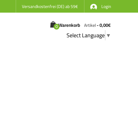
Versandkostenfrei (DE) ab 59€
Login
Warenkorb
-
0,00
€
Artikel
0
Select Language
▼