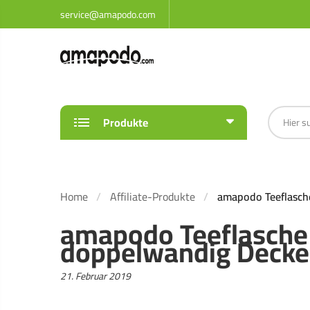
service@amapodo.com
Produkte
Home
Affiliate-Produkte
amapodo Teeflasche
amapodo Teeflasche 
doppelwandig Decke
Veröffentlicht
21. Februar 2019
am: